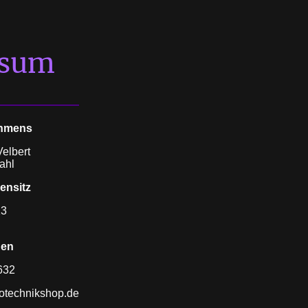
ssum
ehmens
elbert
ahl
ensitz
13
nen
632
otechnikshop.de